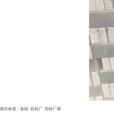
相关标签：彩砖 彩砖厂 彩砖厂家