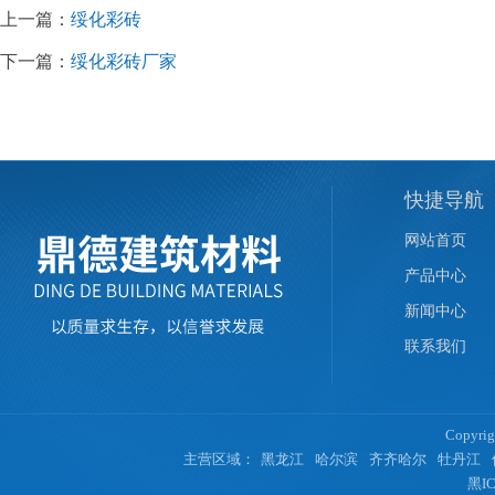
上一篇：
绥化彩砖
下一篇：
绥化彩砖厂家
快捷导航
网站首页
产品中心
新闻中心
联系我们
Copyr
主营区域：
黑龙江
哈尔滨
齐齐哈尔
牡丹江
黑IC