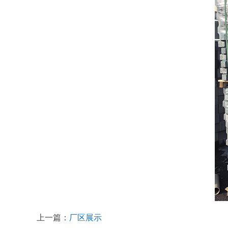
上一篇：
厂区展示