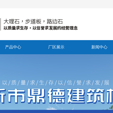
产品中心
厂区展示
新闻中心