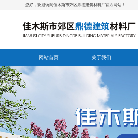
您好，欢迎访问佳木斯市郊区鼎德建筑材料厂官方网站！
网站首页
关于我们